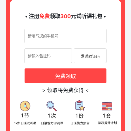
• 注册
免费
领取
300
元试听课礼包 •
发送验证码
免费领取
>
领取将免费获得
<