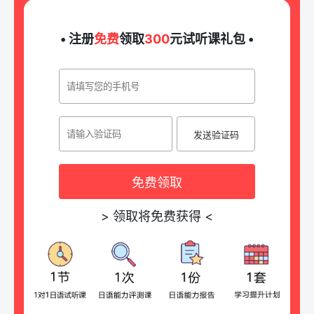
• 注册
免费
领取
300
元试听课礼包 •
发送验证码
免费领取
>
领取将免费获得
<