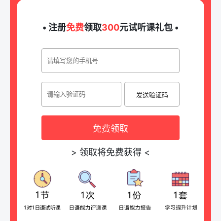
• 注册
免费
领取
300
元试听课礼包 •
发送验证码
免费领取
>
领取将免费获得
<