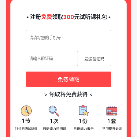
• 注册
免费
领取
300
元试听课礼包 •
发送验证码
免费领取
>
领取将免费获得
<