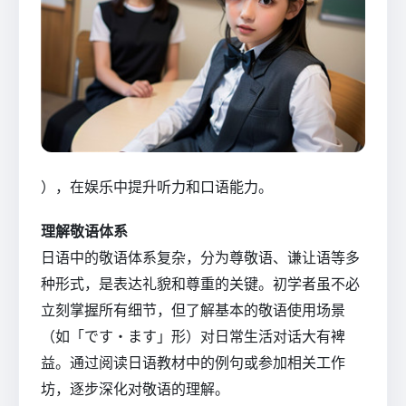
），在娱乐中提升听力和口语能力。
理解敬语体系
日语中的敬语体系复杂，分为尊敬语、谦让语等多
种形式，是表达礼貌和尊重的关键。初学者虽不必
立刻掌握所有细节，但了解基本的敬语使用场景
（如「です・ます」形）对日常生活对话大有裨
益。通过阅读日语教材中的例句或参加相关工作
坊，逐步深化对敬语的理解。