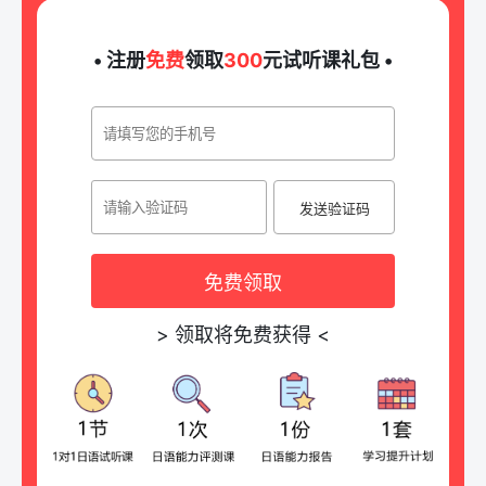
• 注册
免费
领取
300
元试听课礼包 •
发送验证码
免费领取
>
领取将免费获得
<