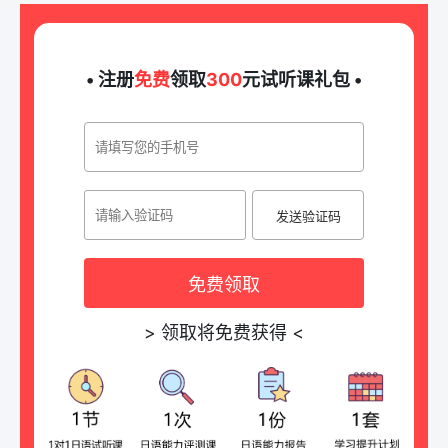
• 注册
免费
领取
300
元试听课礼包 •
发送验证码
免费领取
>
领取将免费获得
<