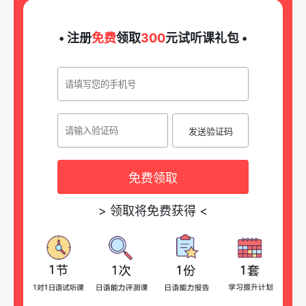
• 注册
免费
领取
300
元试听课礼包 •
发送验证码
免费领取
>
领取将免费获得
<