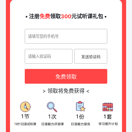
• 注册
免费
领取
300
元试听课礼包 •
发送验证码
免费领取
>
领取将免费获得
<