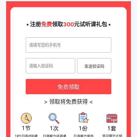
• 注册
免费
领取
300
元试听课礼包 •
发送验证码
免费领取
>
领取将免费获得
<