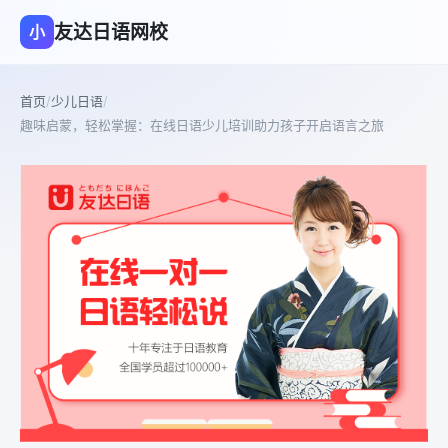
友达日语网校
小
首页
/
少儿日语
/
趣味启蒙，轻松掌握：在线日语少儿培训助力孩子开启语言之旅