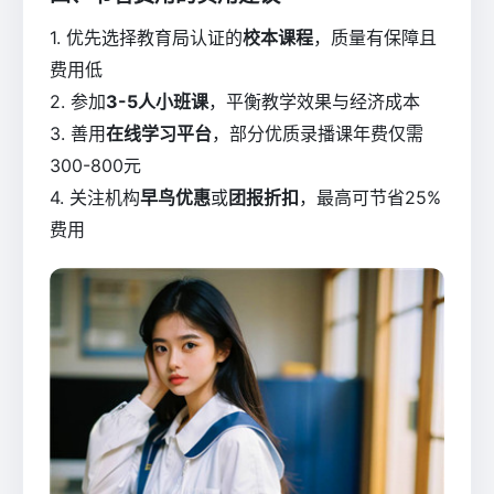
1. 优先选择教育局认证的
校本课程
，质量有保障且
费用低
2. 参加
3-5人小班课
，平衡教学效果与经济成本
3. 善用
在线学习平台
，部分优质录播课年费仅需
300-800元
4. 关注机构
早鸟优惠
或
团报折扣
，最高可节省25%
费用