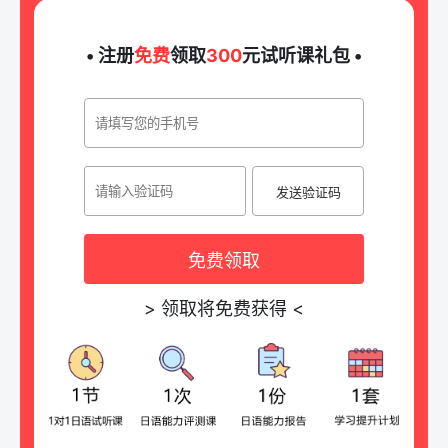
• 注册
免费
领取
300
元试听课礼包 •
发送验证码
免费领取
>
领取将免费获得
<