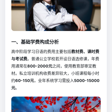
一、基础学费构成分析
高中阶段学习日语的费用主要包括
教材费、课时费
与考试费
。普通公立学校若开设日语选修课，年费
用通常在
800-2000元
之间，使用教育部审定教
材。私立培训机构收费差异较大，小班课程每小时
约
60-150元
，全年系统学习需投入
5000-15000
元
。