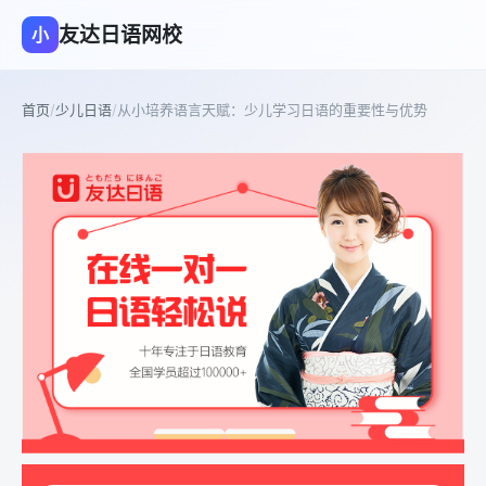
友达日语网校
小
首页
/
少儿日语
/
从小培养语言天赋：少儿学习日语的重要性与优势