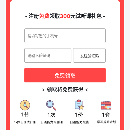
• 注册
免费
领取
300
元试听课礼包 •
发送验证码
免费领取
>
领取将免费获得
<