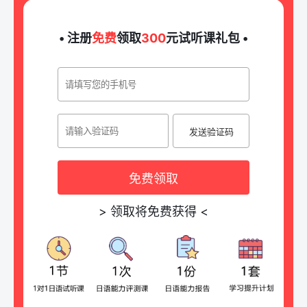
• 注册
免费
领取
300
元试听课礼包 •
发送验证码
免费领取
>
领取将免费获得
<