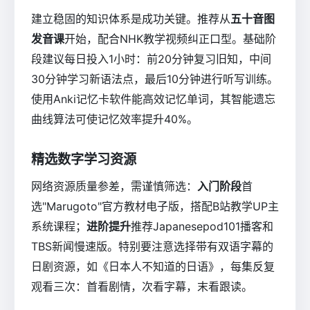
建立稳固的知识体系是成功关键。推荐从
五十音图
发音课
开始，配合NHK教学视频纠正口型。基础阶
段建议每日投入1小时：前20分钟复习旧知，中间
30分钟学习新语法点，最后10分钟进行听写训练。
使用Anki记忆卡软件能高效记忆单词，其智能遗忘
曲线算法可使记忆效率提升40%。
精选数字学习资源
网络资源质量参差，需谨慎筛选：
入门阶段
首
选"Marugoto"官方教材电子版，搭配B站教学UP主
系统课程；
进阶提升
推荐Japanesepod101播客和
TBS新闻慢速版。特别要注意选择带有双语字幕的
日剧资源，如《日本人不知道的日语》，每集反复
观看三次：首看剧情，次看字幕，末看跟读。