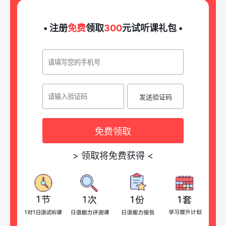
• 注册
免费
领取
300
元试听课礼包 •
发送验证码
免费领取
>
领取将免费获得
<