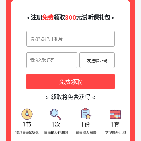
• 注册
免费
领取
300
元试听课礼包 •
发送验证码
免费领取
>
领取将免费获得
<