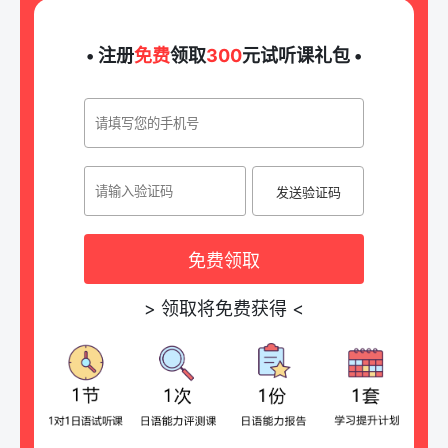
• 注册
免费
领取
300
元试听课礼包 •
发送验证码
免费领取
>
领取将免费获得
<