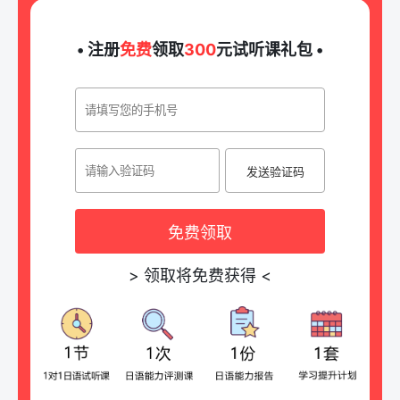
• 注册
免费
领取
300
元试听课礼包 •
发送验证码
免费领取
>
领取将免费获得
<