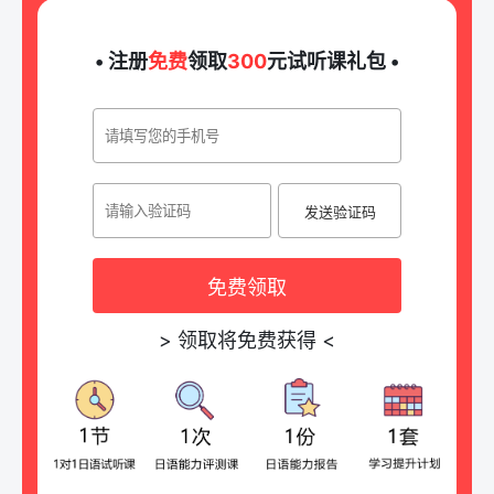
• 注册
免费
领取
300
元试听课礼包 •
发送验证码
免费领取
>
领取将免费获得
<