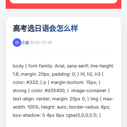
高考选日语会怎么样
小
小友
2025-12-26
body { font-family: Arial, sans-serif; line-height:
1.6; margin: 20px; padding: 0; } h1, h2, h3 {
color: #333; } p { margin-bottom: 15px; }
strong { color: #d35400; } .image-container {
text-align: center; margin: 20px 0; } img { max-
width: 100%; height: auto; border-radius: 8px;
box-shadow: 0 4px 6px rgba(0,0,0,0.1); }