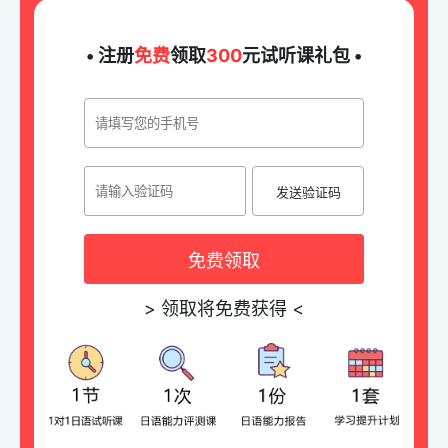
• 注册
免费
领取
300
元试听课礼包 •
发送验证码
免费领取
>
领取将免费获得
<