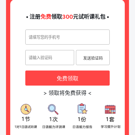
• 注册
免费
领取
300
元试听课礼包 •
发送验证码
免费领取
>
领取将免费获得
<