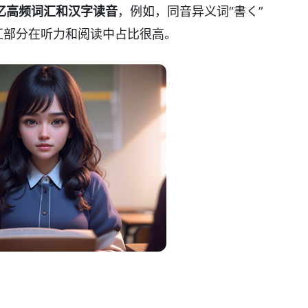
忆高频词汇和汉字读音
，例如，同音异义词“書く”
汇部分在听力和阅读中占比很高。