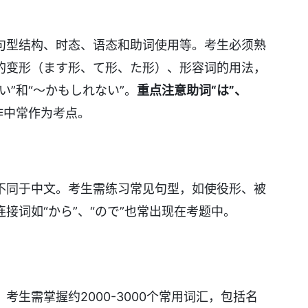
句型结构、时态、语态和助词使用等。考生必须熟
的变形（ます形、て形、た形）、形容词的用法，
い”和“～かもしれない”。
重点注意助词“は”、
作中常作为考点。
不同于中文。考生需练习常见句型，如使役形、被
接词如“から”、“ので”也常出现在考题中。
生需掌握约2000-3000个常用词汇，包括名