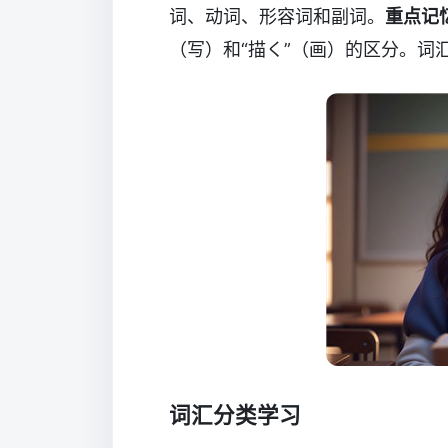
词、动词、形容词和副词。
重点记
（写）和“描く”（画）的区分。词
词汇分类学习