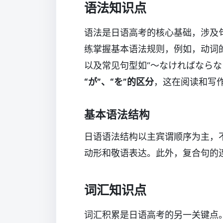
语法知识点
语法是日语高考的核心基础，涉及
练掌握基本语法规则，例如，动词
以及常见句型如“～なければならな
“が”、“を”的区分
，这在阅读和写
基本语法结构
日语语法结构以主宾谓顺序为主，
动形和敬语表达。此外，复合句的连
词汇知识点
词汇积累是日语高考的另一关键点。考