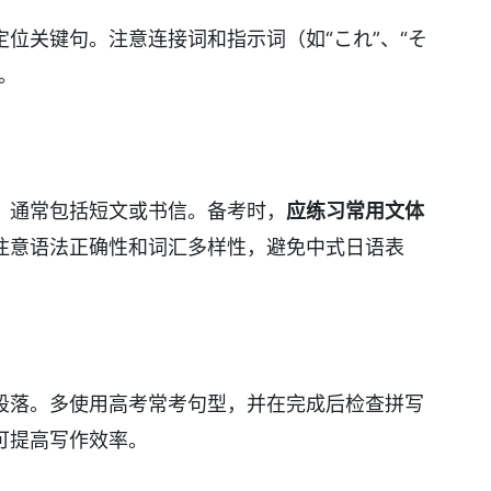
位关键句。注意连接词和指示词（如“これ”、“そ
。
，通常包括短文或书信。备考时，
应练习常用文体
注意语法正确性和词汇多样性，避免中式日语表
段落。多使用高考常考句型，并在完成后检查拼写
可提高写作效率。