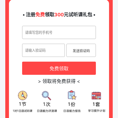
• 注册
免费
领取
300
元试听课礼包 •
发送验证码
免费领取
>
领取将免费获得
<