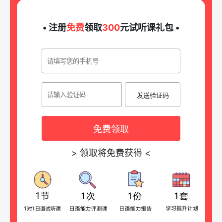
• 注册
免费
领取
300
元试听课礼包 •
发送验证码
免费领取
>
领取将免费获得
<