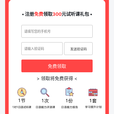
• 注册
免费
领取
300
元试听课礼包 •
发送验证码
免费领取
>
领取将免费获得
<