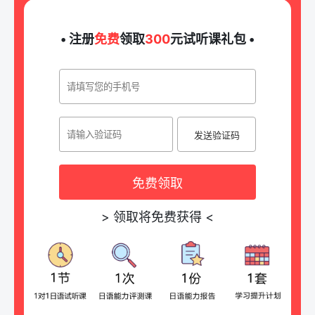
• 注册
免费
领取
300
元试听课礼包 •
发送验证码
免费领取
>
领取将免费获得
<