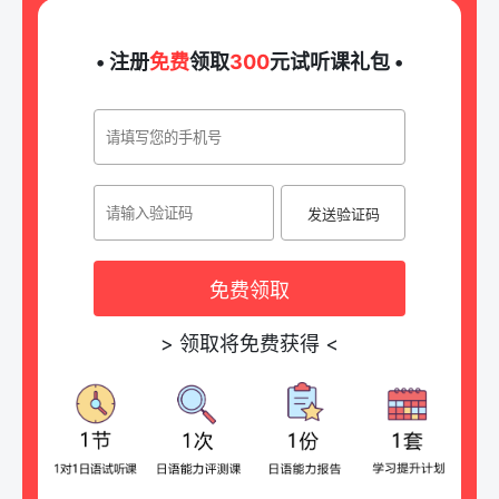
• 注册
免费
领取
300
元试听课礼包 •
发送验证码
免费领取
>
领取将免费获得
<