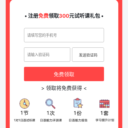
• 注册
免费
领取
300
元试听课礼包 •
发送验证码
免费领取
>
领取将免费获得
<