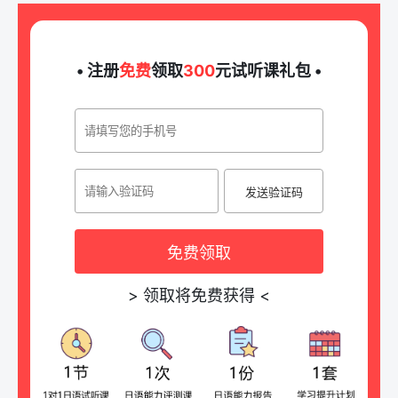
• 注册
免费
领取
300
元试听课礼包 •
发送验证码
免费领取
>
领取将免费获得
<