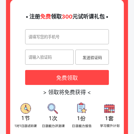
• 注册
免费
领取
300
元试听课礼包 •
发送验证码
免费领取
>
领取将免费获得
<