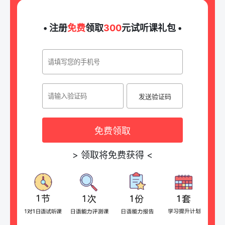
• 注册
免费
领取
300
元试听课礼包 •
发送验证码
免费领取
>
领取将免费获得
<