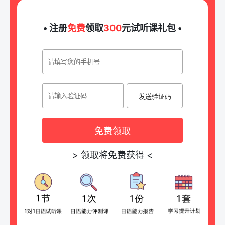
• 注册
免费
领取
300
元试听课礼包 •
发送验证码
免费领取
>
领取将免费获得
<