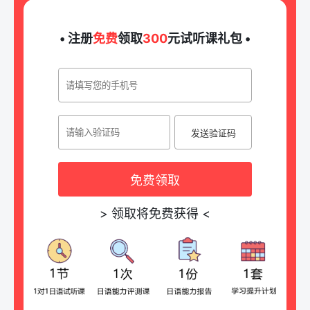
• 注册
免费
领取
300
元试听课礼包 •
发送验证码
免费领取
>
领取将免费获得
<