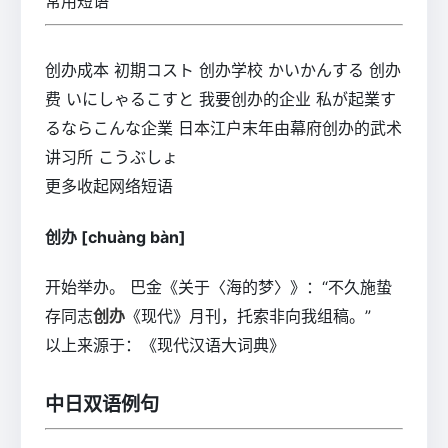
常用短语
创办成本 初期コスト 创办学校 かいかんする 创办
费 いにしゃるこすと 我要创办的企业 私が起業す
るならこんな企業 日本江户末年由幕府创办的武术
讲习所 こうぶしょ
更多收起网络短语
创办 [chuàng bàn]
开始举办。 巴金《关于〈海的梦〉》：“不久施蛰
存同志
创办
《现代》月刊，托索非向我组稿。”
以上来源于：《现代汉语大词典》
中日双语例句