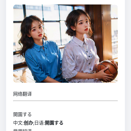
网络翻译
開園する
中文:
创办
;日语:
開園する