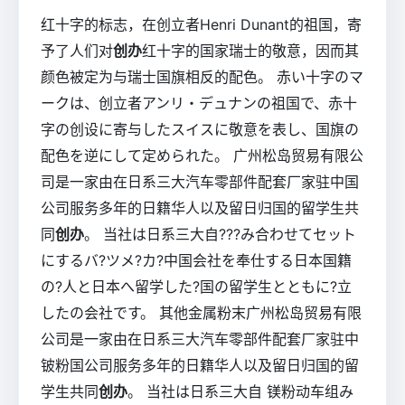
红十字的标志，在创立者Henri Dunant的祖国，寄
予了人们对
创办
红十字的国家瑞士的敬意，因而其
颜色被定为与瑞士国旗相反的配色。 赤い十字のマ
ークは、创立者アンリ・デュナンの祖国で、赤十
字の创设に寄与したスイスに敬意を表し、国旗の
配色を逆にして定められた。 广州松岛贸易有限公
司是一家由在日系三大汽车零部件配套厂家驻中国
公司服务多年的日籍华人以及留日归国的留学生共
同
创办
。 当社は日系三大自???み合わせてセット
にするバ?ツメ?カ?中国会社を奉仕する日本国籍
の?人と日本へ留学した?国の留学生とともに?立
したの会社です。 其他金属粉末广州松岛贸易有限
公司是一家由在日系三大汽车零部件配套厂家驻中
铍粉国公司服务多年的日籍华人以及留日归国的留
学生共同
创办
。 当社は日系三大自 镁粉动车组み