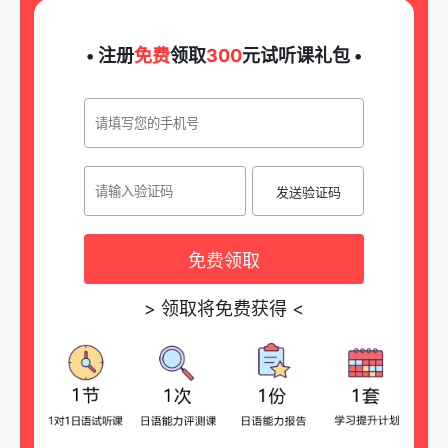
• 注册
免费
领取
300
元试听课礼包 •
发送验证码
免费领取
>
领取将免费获得
<