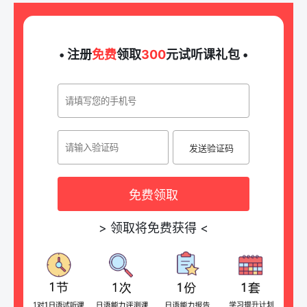
• 注册
免费
领取
300
元试听课礼包 •
发送验证码
免费领取
>
领取将免费获得
<