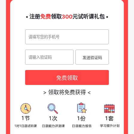
• 注册
免费
领取
300
元试听课礼包 •
发送验证码
免费领取
>
领取将免费获得
<