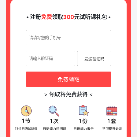
• 注册
免费
领取
300
元试听课礼包 •
发送验证码
免费领取
>
领取将免费获得
<