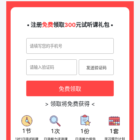
• 注册
免费
领取
300
元试听课礼包 •
发送验证码
免费领取
>
领取将免费获得
<