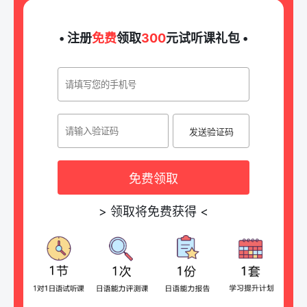
• 注册
免费
领取
300
元试听课礼包 •
发送验证码
免费领取
>
领取将免费获得
<