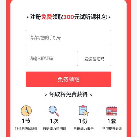
• 注册
免费
领取
300
元试听课礼包 •
发送验证码
免费领取
>
领取将免费获得
<