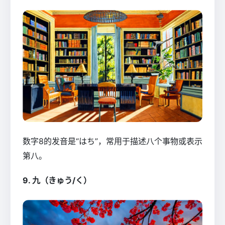
数字8的发音是“はち”，常用于描述八个事物或表示
第八。
9. 九（きゅう/く）