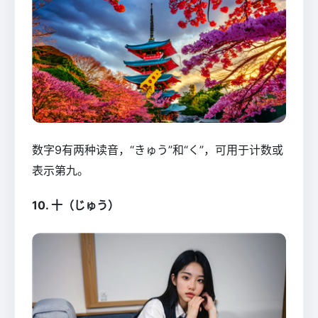
数字9有两种读音，“きゅう”和“く”，可用于计数或
表示第九。
10. 十（じゅう）