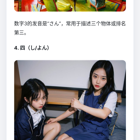
数字3的发音是“さん”，常用于描述三个物体或排名
第三。
4. 四（し/よん）