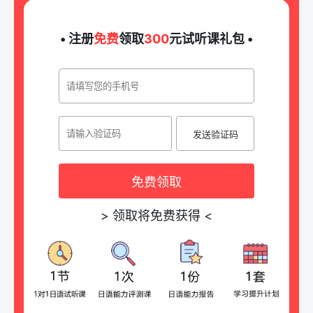
• 注册
免费
领取
300
元试听课礼包 •
发送验证码
免费领取
>
领取将免费获得
<