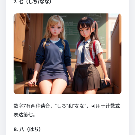
7. 七（しち/なな）
数字7有两种读音，“しち”和“なな”，可用于计数或
表达第七。
8. 八（はち）