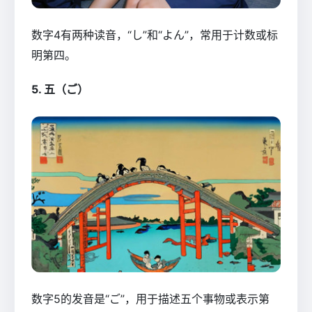
数字4有两种读音，“し”和“よん”，常用于计数或标
明第四。
5. 五（ご）
数字5的发音是“ご”，用于描述五个事物或表示第