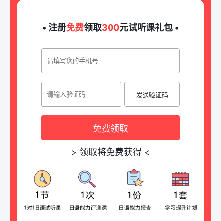
• 注册
免费
领取
300
元试听课礼包 •
发送验证码
免费领取
>
领取将免费获得
<