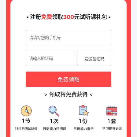
• 注册
免费
领取
300
元试听课礼包 •
发送验证码
免费领取
>
领取将免费获得
<