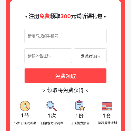
• 注册
免费
领取
300
元试听课礼包 •
发送验证码
免费领取
>
领取将免费获得
<