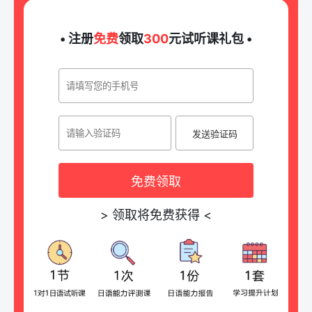
• 注册
免费
领取
300
元试听课礼包 •
发送验证码
免费领取
>
领取将免费获得
<