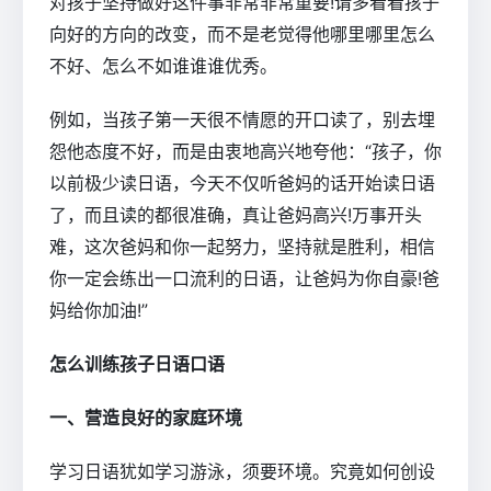
对孩子坚持做好这件事非常非常重要!请多看看孩子
向好的方向的改变，而不是老觉得他哪里哪里怎么
不好、怎么不如谁谁谁优秀。
例如，当孩子第一天很不情愿的开口读了，别去埋
怨他态度不好，而是由衷地高兴地夸他：“孩子，你
以前极少读日语，今天不仅听爸妈的话开始读日语
了，而且读的都很准确，真让爸妈高兴!万事开头
难，这次爸妈和你一起努力，坚持就是胜利，相信
你一定会练出一口流利的日语，让爸妈为你自豪!爸
妈给你加油!”
怎么训练孩子日语口语
一、营造良好的家庭环境
学习日语犹如学习游泳，须要环境。究竟如何创设