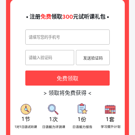
• 注册
免费
领取
300
元试听课礼包 •
发送验证码
免费领取
>
领取将免费获得
<