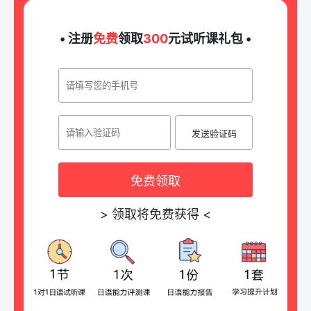
• 注册
免费
领取
300
元试听课礼包 •
发送验证码
免费领取
>
领取将免费获得
<